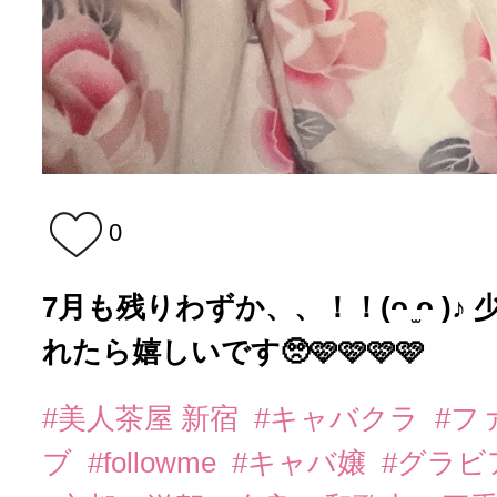
0
7月も残りわずか、、！！(ᴖ ̫ᴖ )
れたら嬉しいです🥺🩷🩷🩷🩷
#美人茶屋 新宿
#キャバクラ
#フ
ブ
#followme
#キャバ嬢
#グラビ