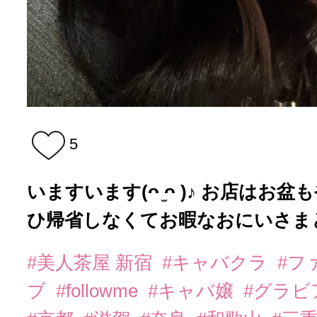
5
いますいます(ᴖ ̫ᴖ )♪ お店は
ひ帰省しなくてお暇なおにいさまと.
#美人茶屋 新宿
#キャバクラ
#フ
ブ
#followme
#キャバ嬢
#グラビ