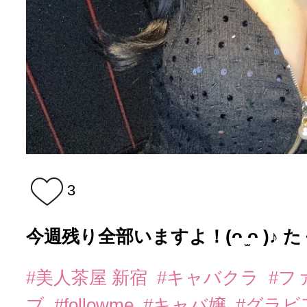
3
今週残り全部いますよ！(ᴖ ̫ᴖ )♪ 
#美人茶屋 新宿
#キャバクラ
#フ
ブ
#followme
#キャバ嬢
#グラビ