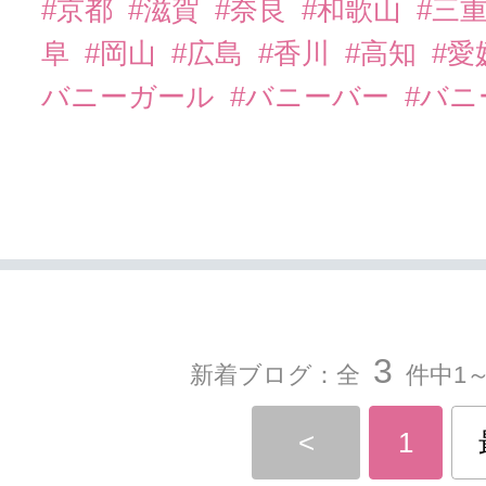
#京都
#滋賀
#奈良
#和歌山
#三
阜
#岡山
#広島
#香川
#高知
#愛
バニーガール
#バニーバー
#バ
3
新着ブログ：全
件中1～
<
1