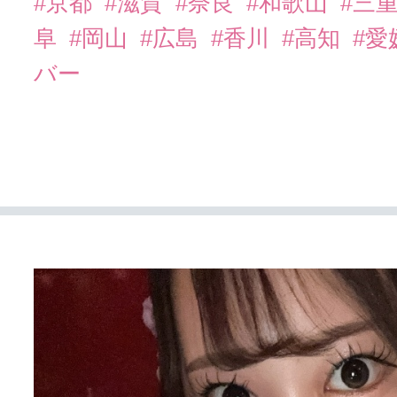
#京都
#滋賀
#奈良
#和歌山
#三
阜
#岡山
#広島
#香川
#高知
#愛
バー