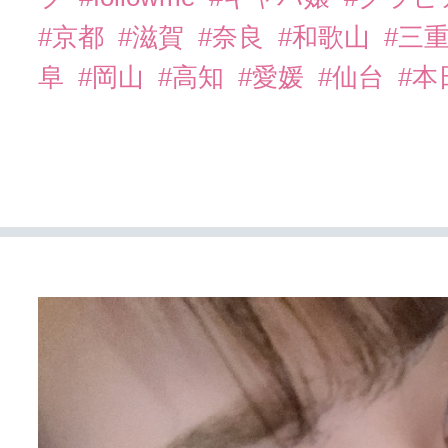
#京都
#滋賀
#奈良
#和歌山
#三
阜
#岡山
#高知
#愛媛
#仙台
#本